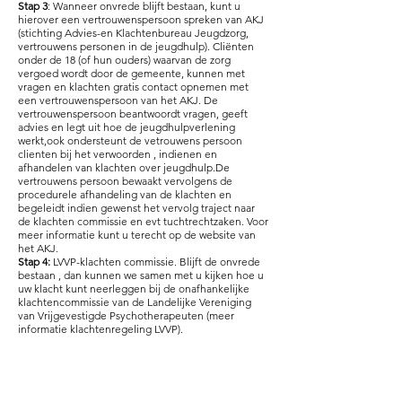
Stap 3
: Wanneer onvrede blijft bestaan, kunt u
hierover een vertrouwenspersoon spreken van AKJ
(stichting Advies-en Klachtenbureau Jeugdzorg,
vertrouwens personen in de jeugdhulp). Cliënten
onder de 18 (of hun ouders) waarvan de zorg
vergoed wordt door de gemeente, kunnen met
vragen en klachten gratis contact opnemen met
een vertrouwenspersoon van het AKJ. De
vertrouwenspersoon beantwoordt vragen, geeft
advies en legt uit hoe de jeugdhulpverlening
werkt,ook ondersteunt de vetrouwens persoon
clienten bij het verwoorden , indienen en
afhandelen van klachten over jeugdhulp.De
vertrouwens persoon bewaakt vervolgens de
procedurele afhandeling van de klachten en
begeleidt indien gewenst het vervolg traject naar
de klachten commissie en evt tuchtrechtzaken. Voor
meer informatie kunt u terecht op de website van
het AKJ.
Stap 4:
LVVP-klachten commissie. Blijft de onvrede
bestaan , dan kunnen we samen met u kijken hoe u
uw klacht kunt neerleggen bij de onafhankelijke
klachtencommissie van de Landelijke Vereniging
van Vrijgevestigde Psychotherapeuten (meer
informatie klachtenregeling LVVP).